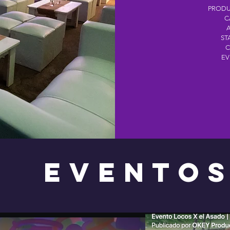
PRODU
C
A
ST
C
EV
EVENTO