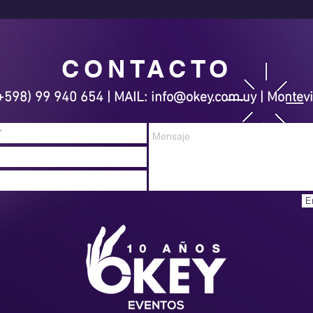
CONTACTO
598) 99 940 654 | MAIL:
info@okey.com.uy
|
Montevi
E