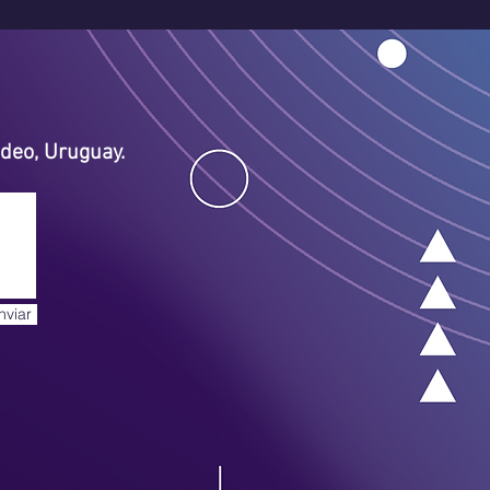
deo, Uruguay.
nviar