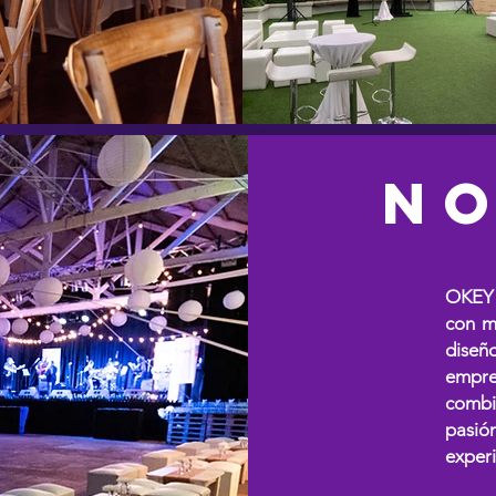
N
OKEY 
con m
diseñ
empr
combi
pasió
experi